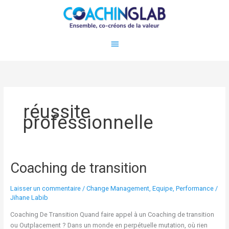
Aller
Menu
au
contenu
principal
réussite
professionnelle
Coaching de transition
Coaching
de
transition
Laisser un commentaire
/
Change Management
,
Equipe
,
Performance
/
Jihane Labib
Coaching De Transition​ Quand faire appel à un Coaching de transition
ou Outplacement ? Dans un monde en perpétuelle mutation, où rien