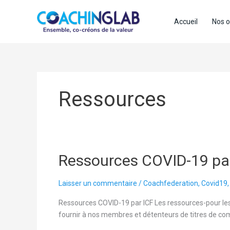
Aller
au
Accueil
Nos o
contenu
Ressources
Ressources
Ressources COVID-19 pa
COVID-
19
Laisser un commentaire
/
Coachfederation
,
Covid19
par
Ressources COVID-19 par ICF Les ressources-pour les
ICF
fournir à nos membres et détenteurs de titres de com