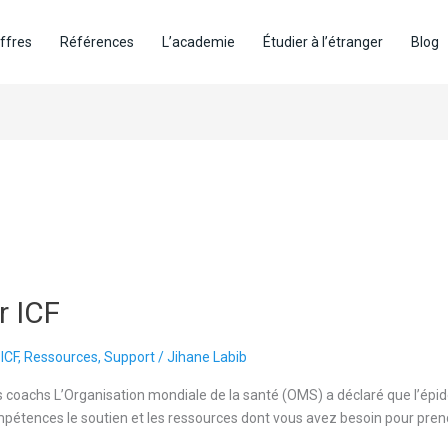
ffres
Références
L’academie
Étudier à l’étranger
Blog
r ICF
,
ICF
,
Ressources
,
Support
/
Jihane Labib
 coachs L’Organisation mondiale de la santé (OMS) a déclaré que l’ép
pétences le soutien et les ressources dont vous avez besoin pour prend