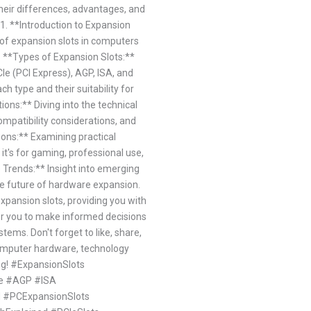
their differences, advantages, and
: 1. **Introduction to Expansion
of expansion slots in computers
2. **Types of Expansion Slots:**
CIe (PCI Express), AGP, ISA, and
ch type and their suitability for
ions:** Diving into the technical
ompatibility considerations, and
tions:** Examining practical
it's for gaming, professional use,
 Trends:** Insight into emerging
he future of hardware expansion.
xpansion slots, providing you with
r you to make informed decisions
ms. Don't forget to like, share,
omputer hardware, technology
ng! #ExpansionSlots
e #AGP #ISA
d #PCExpansionSlots