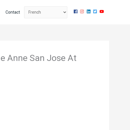
Contact
ie Anne San Jose At