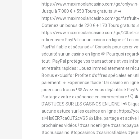
https://www.maximoolahcasino.com/go/onlywin-ca
Jusqu'à 7.000 € + 550 Tours gratuits 🎉➡️
https://www.maximoolahcasino.com/go/fatfruit-ca
Obtenez un bonus de 220 € + 170 Tours gratuits 
https://www.maximoolahcasino.com/go/20bet-c
retirer avec PayPal sur un casino en ligne ✅ Les cr
PayPal fiable et sécurisé ✅ Conseils pour gérer v
sécurité sur un casino en ligne 💸 Pourquoi regard
tout : PayPal protège vos transactions et vos inf
et retraits rapides : Jouez immédiatement et récu
Bonus exclusifs : Profitez d’offres spéciales en 
paiement. 🔹 Expérience fluide : Un casino en ligne 
jouer sans tracas ! 💬 Avez-vous déjà utilisé PayPa
Partagez votre expérience en commentaire ! 👇
D’ASTUCES SUR LES CASINOS EN LIGNE ! 📢 Clique 
aucune astuce sur les casinos en ligne : https:/
si=Hs8ER7caCJT2cVG5 👍 Like, partage et active l
prochaines vidéos ! #casinoenligne #casinopayp
#bonuscasino #topcasinos #casinosfiables #jeu