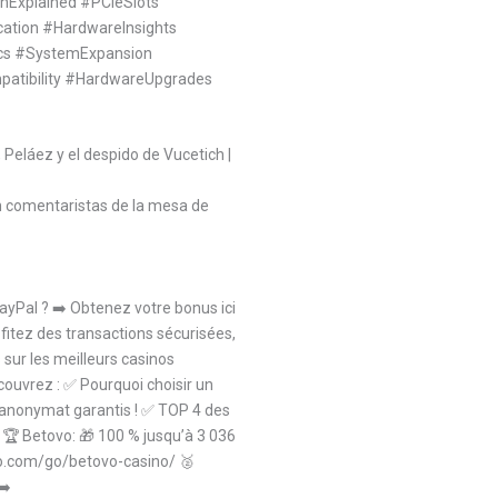
Explained #PCIeSlots
tion #HardwareInsights
ics #SystemExpansion
atibility #HardwareUpgrades
 Peláez y el despido de Vucetich |
n comentaristas de la mesa de
ayPal ? ➡️ Obtenez votre bonus ici
fitez des transactions sécurisées,
sur les meilleurs casinos
couvrez : ✅ Pourquoi choisir un
t anonymat garantis ! ✅ TOP 4 des
 🏆 Betovo: 🎁 100 % jusqu’à 3 036
o.com/go/betovo-casino/ 🥈
➡️