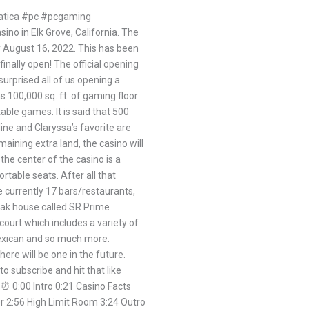
atica #pc #pcgaming
sino in Elk Grove, California. The
y August 16, 2022. This has been
finally open! The official opening
rprised all of us opening a
s 100,000 sq. ft. of gaming floor
able games. It is said that 500
ine and Claryssa’s favorite are
maining extra land, the casino will
the center of the casino is a
rtable seats. After all that
e currently 17 bars/restaurants,
teak house called SR Prime
court which includes a variety of
exican and so much more.
here will be one in the future.
to subscribe and hit that like
⏰ 0:00 Intro 0:21 Casino Facts
 2:56 High Limit Room 3:24 Outro