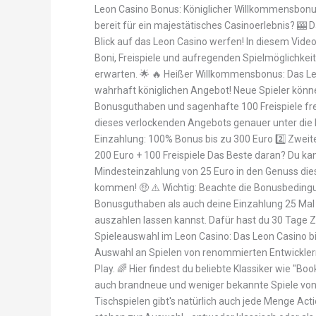
Leon Casino Bonus: Königlicher Willkommensbonus 
bereit für ein majestätisches Casinoerlebnis? 🎰
Blick auf das Leon Casino werfen! In diesem Video 
Boni, Freispiele und aufregenden Spielmöglichkeit
erwarten. 🌟 🔥 Heißer Willkommensbonus: Das Le
wahrhaft königlichen Angebot! Neue Spieler könne
Bonusguthaben und sagenhafte 100 Freispiele freu
dieses verlockenden Angebots genauer unter die 
Einzahlung: 100% Bonus bis zu 300 Euro 2️⃣ Zweit
200 Euro + 100 Freispiele Das Beste daran? Du ka
Mindesteinzahlung von 25 Euro in den Genuss d
kommen! 🤑 ⚠️ Wichtig: Beachte die Bonusbeding
Bonusguthaben als auch deine Einzahlung 25 Ma
auszahlen lassen kannst. Dafür hast du 30 Tage Zei
Spieleauswahl im Leon Casino: Das Leon Casino bi
Auswahl an Spielen von renommierten Entwickler
Play. 🌈 Hier findest du beliebte Klassiker wie "Bo
auch brandneue und weniger bekannte Spiele von 
Tischspielen gibt's natürlich auch jede Menge Acti