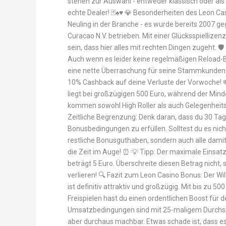
stehen zur Auswahl - entweder klassisch oder al
echte Dealer! 🃏♠️♥️ 💎 Besonderheiten des Leon Ca
Neuling in der Branche - es wurde bereits 2007 g
Curacao N.V. betrieben. Mit einer Glücksspiellizen
sein, dass hier alles mit rechten Dingen zugeht. 🛡️
Auch wenn es leider keine regelmäßigen Reload-Bo
eine nette Überraschung für seine Stammkunden 
10% Cashback auf deine Verluste der Vorwoche!
liegt bei großzügigen 500 Euro, während der Minde
kommen sowohl High Roller als auch Gelegenheitss
Zeitliche Begrenzung: Denk daran, dass du 30 Tag
Bonusbedingungen zu erfüllen. Solltest du es nicht
restliche Bonusguthaben, sondern auch alle damit
die Zeit im Auge! ⏰ 💡 Tipp: Der maximale Einsa
beträgt 5 Euro. Überschreite diesen Betrag nicht, 
verlieren! 🔍 Fazit zum Leon Casino Bonus: Der 
ist definitiv attraktiv und großzügig. Mit bis zu 
Freispielen hast du einen ordentlichen Boost für d
Umsatzbedingungen sind mit 25-maligem Durchspie
aber durchaus machbar. Etwas schade ist, dass e