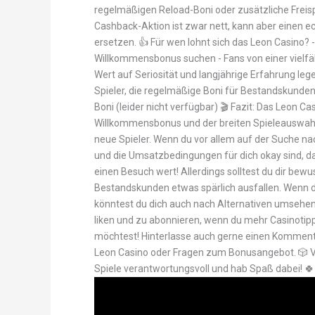
regelmäßigen Reload-Boni oder zusätzliche Freispi
Cashback-Aktion ist zwar nett, kann aber einen e
ersetzen. 👍 Für wen lohnt sich das Leon Casino? 
Willkommensbonus suchen - Fans von einer vielfält
Wert auf Seriosität und langjährige Erfahrung lege
Spieler, die regelmäßige Boni für Bestandskunden
Boni (leider nicht verfügbar) 🎬 Fazit: Das Leon Ca
Willkommensbonus und der breiten Spieleauswahl d
neue Spieler. Wenn du vor allem auf der Suche na
und die Umsatzbedingungen für dich okay sind, dan
einen Besuch wert! Allerdings solltest du dir bewu
Bestandskunden etwas spärlich ausfallen. Wenn di
könntest du dich auch nach Alternativen umsehen.
liken und zu abonnieren, wenn du mehr Casinoti
möchtest! Hinterlasse auch gerne einen Komment
Leon Casino oder Fragen zum Bonusangebot. 🎲 V
Spiele verantwortungsvoll und hab Spaß dabei! 🍀