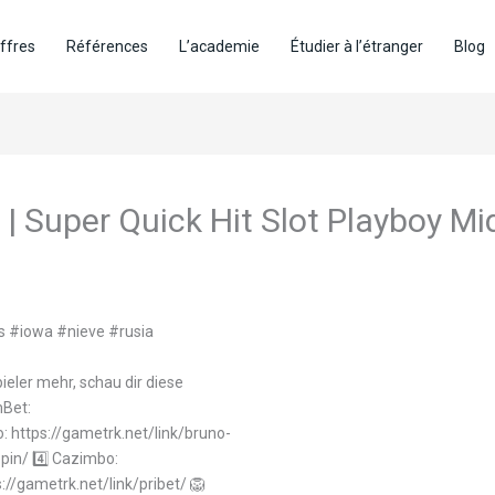
ffres
Références
L’academie
Étudier à l’étranger
Blog
 | Super Quick Hit Slot Playboy M
s #iowa #nieve #rusia
eler mehr, schau dir diese
mBet:
: https://gametrk.net/link/bruno-
spin/ 4️⃣ Cazimbo:
s://gametrk.net/link/pribet/ 🦁