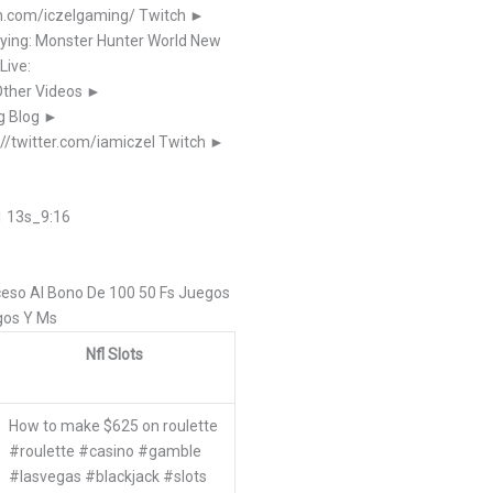
m.com/iczelgaming/ Twitch ►
aying: Monster Hunter World New
Live:
Other Videos ►
g Blog ►
://twitter.com/iamiczel Twitch ►
1 13s_9:16
ceso Al Bono De 100 50 Fs Juegos
gos Y Ms
Nfl Slots
How to make $625 on roulette
#roulette #casino #gamble
#lasvegas #blackjack #slots