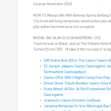
Curacao November 2023
HOW TO Always Win With Betway Sports Betting S
The hotel will bring temporary construction jobs
jobs within the hotel once it is complete.
MODAL 2M..GILAK SI LEON NGEPRENG..🥺🥺
Tried my luck on Black Jack at The Orleans Hotel 
Turned $5 into $50....I'll take it! Not too bad of 
200 Online And 200 In The Casino Casino
25 Jumpin Jalapeo Casino Casinogame Ja
Slotmachine Casinojackpot
Casino Offer With 3 Nights Comp Free Play
Dinner Show Tributo Beatles Casino Cirsa V
Fruity Wheel Jili Slot Jili Slot Fruitywheel
Casinogame
Joanna En Casino Emotion Cuitlhuac
Johanna Almanzar En Vivo Merengue Bar D