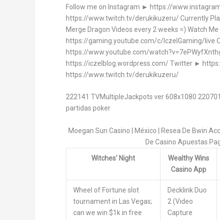
Follow me on Instagram ► https://www.instagra
https://www.twitch.tv/derukikuzeru/ Currently Pl
Merge Dragon Videos every 2 weeks =) Watch Me 
https://gaming.youtube.com/c/IczelGaming/live 
https://www.youtube.com/watch?v=7ePWyfXnth
https://iczelblog.wordpress.com/ Twitter ► https
https://www.twitch.tv/derukikuzeru/
222141 TVMultipleJackpots ver 608x1080 22070
partidas poker
Moegan Sun Casino | México | Resea De Bwin Ac
De Casino Apuestas Pa
Witches' Night
Wealthy Wins
Casino App
Wheel of Fortune slot
Decklink Duo
tournament in Las Vegas;
2 (Video
can we win $1k in free
Capture