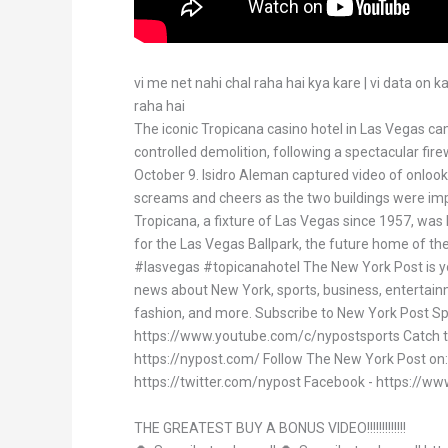
vi me net nahi chal raha hai kya kare | vi data on k
raha hai
The iconic Tropicana casino hotel in Las Vegas c
controlled demolition, following a spectacular f
October 9. Isidro Aleman captured video of onlook
screams and cheers as the two buildings were imp
Tropicana, a fixture of Las Vegas since 1957, wa
for the Las Vegas Ballpark, the future home of the
#lasvegas #topicanahotel The New York Post is y
news about New York, sports, business, entertainme
fashion, and more. Subscribe to New York Post Sp
https://www.youtube.com/c/nypostsports Catch t
https://nypost.com/ Follow The New York Post on: 
https://twitter.com/nypost Facebook - https://
THE GREATEST BUY A BONUS VIDEO!!!!!!!!!!!!!