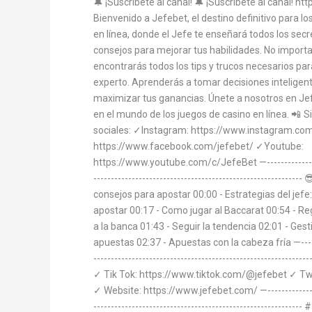
🔔 ¡Suscribete al canal! 🔔 ¡Suscribete al canal! htt
Bienvenido a Jefebet, el destino definitivo para l
en línea, donde el Jefe te enseñará todos los secr
consejos para mejorar tus habilidades. No importa 
encontrarás todos los tips y trucos necesarios pa
experto. Aprenderás a tomar decisiones inteligente
maximizar tus ganancias. Únete a nosotros en Jef
en el mundo de los juegos de casino en línea. 📲
sociales: ✓Instagram: https://www.instagram.co
https://www.facebook.com/jefebet/ ✓Youtube:
https://www.youtube.com/c/JefeBet —------------------
----------------------------------------------------------
consejos para apostar 00:00 - Estrategias del jefe
apostar 00:17 - Como jugar al Baccarat 00:54 - R
a la banca 01:43 - Seguir la tendencia 02:01 - Ges
apuestas 02:37 - Apuestas con la cabeza fría —--------
--------------------------------------------------------
✓ Tik Tok: https://www.tiktok.com/@jefebet ✓ Twi
✓ Website: https://www.jefebet.com/ —------------------
------------------------------------------------------