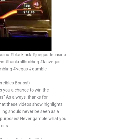
casino #blackjack #juegosdecasino
n #bankrollbuilding #lasvegas
ambling #vegas #gamble
creíbles Bonos!)
s you a chance to win the
s" As always, thanks for
at these videos show highlights
ling should never be seen as a
 purposes! Never gamble what you
mits.