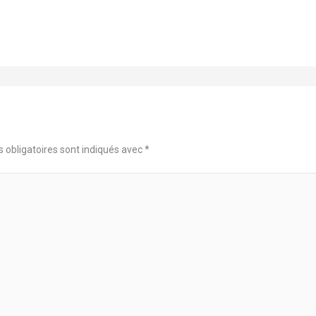
 obligatoires sont indiqués avec
*