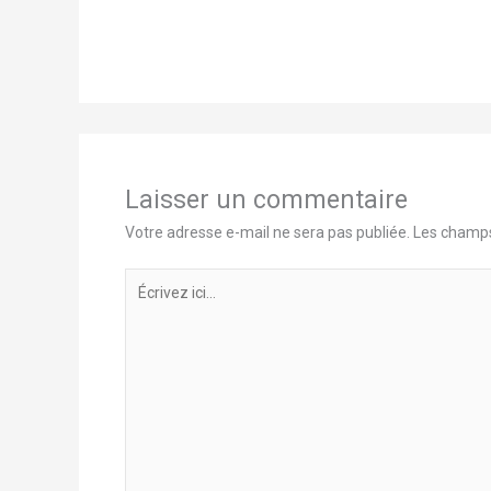
Laisser un commentaire
Votre adresse e-mail ne sera pas publiée.
Les champs
Écrivez
ici…