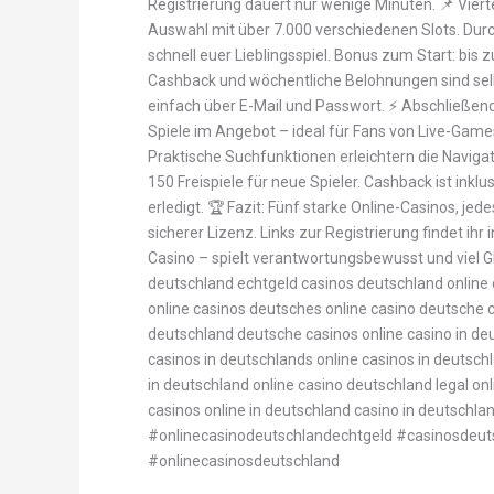
Registrierung dauert nur wenige Minuten. 📌 Viert
Auswahl mit über 7.000 verschiedenen Slots. Durch i
schnell euer Lieblingsspiel. Bonus zum Start: bis z
Cashback und wöchentliche Belohnungen sind sel
einfach über E-Mail und Passwort. ⚡ Abschließen
Spiele im Angebot – ideal für Fans von Live-Games
Praktische Suchfunktionen erleichtern die Navigat
150 Freispiele für neue Spieler. Cashback ist inklus
erledigt. 🏆 Fazit: Fünf starke Online-Casinos, je
sicherer Lizenz. Links zur Registrierung findet ihr
Casino – spielt verantwortungsbewusst und viel G
deutschland echtgeld casinos deutschland online
online casinos deutsches online casino deutsche c
deutschland deutsche casinos online casino in de
casinos in deutschlands online casinos in deutsch
in deutschland online casino deutschland legal on
casinos online in deutschland casino in deutschla
#onlinecasinodeutschlandechtgeld #casinosdeut
#onlinecasinosdeutschland