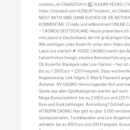
creative_id=CWalGCFoh1o 5️⃣ VULKAN VEGAS (1500
https://trendeel.com/62WLXf?creative_id=CWalG
NICHT AKTIV SIND, DANN SUCHEN SIE DIE AKTIV
KOMMENTAR. 💥 Hallo und willkommen! ONLINE
– CASINOS DEUTSCHLAND. Heute präsentiere ich e
mit Lizenz in Deutschland, die mit großartigen Sta
Alle wichtigen Links findet ihr unter dem Video 
Lasst uns starten! 🌟 VERDE CASINO macht den An
farbenfrohes Design, intuitive Benutzerführung u
Ob Roulette, Blackjack oder Live-Games – hier is
Bis zu 1.200 Euro + 220 Freispiele. Dazu wöchentl
Registrierung: Link folgen, E-Mail & Passwort ang
Anbieter: NV CASINO. Hervorragender Ruf und max
Spiele aus allen Spielkategorien warten auf euch.
Mega-Bonus belohnt: bis zu 2.000 Euro und 225 Fr
Boni und Rückzahlungen. Anmeldung? Schnell und 
HITNSPIN CASINO. Hier gibt es über 3.000 verschie
Spielautomaten, Tischklassiker und Live-Angebot
attraktiv: bis zu 800 Euro und 200 Freispiele. Bon