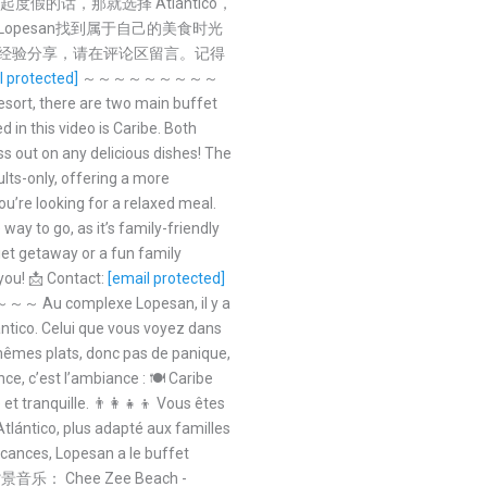
一起度假的话，那就选择 Atlántico，
opesan找到属于自己的美食时光
或经验分享，请在评论区留言。记得
l protected]
～～～～～～～～～
here are two main buffet
 in this video is Caribe. Both
s out on any delicious dishes! The
ults-only, offering a more
u’re looking for a relaxed meal.
 way to go, as it’s family-friendly
iet getaway or a fun family
you! 📩 Contact:
[email protected]
mplexe Lopesan, il y a
ántico. Celui que vous voyez dans
 mêmes plats, donc pas de panique,
nce, c’est l’ambiance : 🍽️ Caribe
t tranquille. 👨‍👩‍👧‍👦 Vous êtes
tlántico, plus adapté aux familles
acances, Lopesan a le buffet
景音乐： Chee Zee Beach -