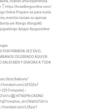
abela, criando uma experiência
te 👇 https://brasilbingoonline.com/
ingo Online Prepare-se para muita
ares, eventos sociais ou apenas
ivirta-se! #bingo #bingo80
joguebingo #jogos #jogosonline
vegas
 POR PRIMERA VEZ EN EL
MBIANOS CELEBRADO AQUI EN
O SALIO BIEN Y GRACIAS A TODA
ssic Slots Balloons"
ps://trendeel.com/zSfQSz?
225 Freispiele) -
CFoh1o 3️⃣ HITNSPIN CASINO
rZb1qD?creative_id=CWalGCFoh1o
s://trendeel.com/LfBzxr?