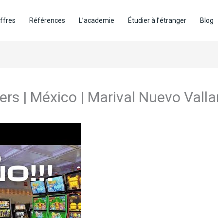
ffres
Références
L’academie
Étudier à l’étranger
Blog
rs | México | Marival Nuevo Vall