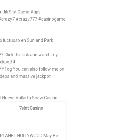
r Jili Slot Game #tips
s #crazy7 #crazy777 #casinogame
rio luctuoso en Sunland Park
 Click this link and watch my
ckpot! ⬇️
Y1og You can also follow me on
ideos and massive jackpot
l Nuevo Vallarta Show Casino
7slot Casino
PLANET HOLLYWOOD May Be