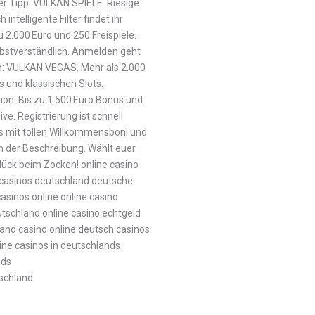
er Tipp: VULKAN SPIELE. Riesige
ntelligente Filter findet ihr
u 2.000 Euro und 250 Freispiele.
bstverständlich. Anmelden geht
d: VULKAN VEGAS. Mehr als 2.000
 und klassischen Slots.
ion. Bis zu 1.500 Euro Bonus und
ive. Registrierung ist schnell
des mit tollen Willkommensboni und
 in der Beschreibung. Wählt euer
lück beim Zocken! online casino
 casinos deutschland deutsche
asinos online online casino
utschland online casino echtgeld
land casino online deutsch casinos
line casinos in deutschlands
nds
schland