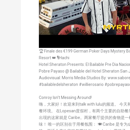
🏆 Finale des €199 German Poker Days Mystery B
Resort 👑 🎙️Hachi
Hotel Sheraton Presents: El Bailable Pre Dia Nacion
Pobre Payaso @ Bailable del Hotel Sheraton San J
Audiovisual: Morris Media Studios By: www.sabo
#bailabledelsheraton #willierosario #pobrepaya
Conroy Isn't Messing Around!
嗨，大家好！欢迎来到talk with lulu的频道。 
餐环境。 在Lopesan度假村，有两个主要的自助餐厅：Ca
出现的这家就是 Caribe。两家餐厅提供的食物
味！ 唯一的区别在于用餐氛围： 🍽️ Caribe 