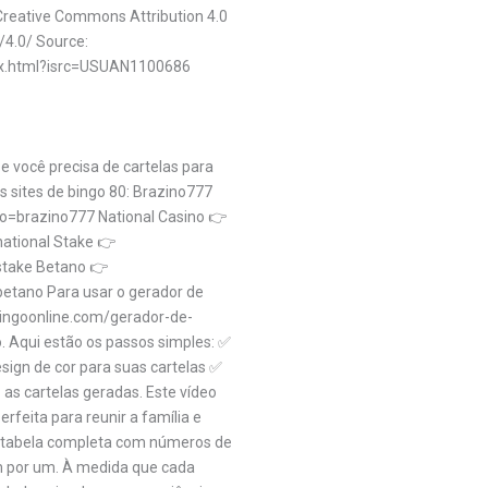
Creative Commons Attribution 4.0
/4.0/ Source:
dex.html?isrc=USUAN1100686
 você precisa de cartelas para
es sites de bingo 80: Brazino777
no=brazino777 National Casino 👉
ational Stake 👉
stake Betano 👉
etano Para usar o gerador de
ilbingoonline.com/gerador-de-
o. Aqui estão os passos simples: ✅
sign de cor para suas cartelas ✅
s cartelas geradas. Este vídeo
rfeita para reunir a família e
a tabela completa com números de
um por um. À medida que cada