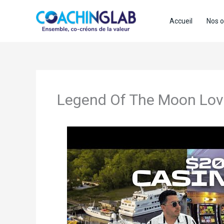
Aller
au
Accueil
Nos o
contenu
Legend Of The Moon Love