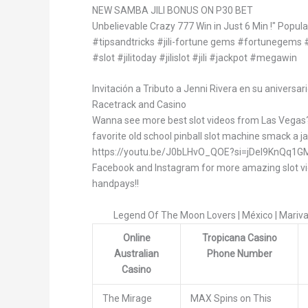
NEW SAMBA JILI BONUS ON P30 BET
Unbelievable Crazy 777 Win in Just 6 Min !" Popula
#tipsandtricks #jili-fortune gems #fortunegem
#slot #jilitoday #jilislot #jili #jackpot #megawin
Invitación a Tributo a Jenni Rivera en su aniversa
Racetrack and Casino
Wanna see more best slot videos from Las Vegas??
favorite old school pinball slot machine smack a ja
https://youtu.be/J0bLHvO_QOE?si=jDeI9KnQq1GM
Facebook and Instagram for more amazing slot v
handpays!!
Legend Of The Moon Lovers | México | Mariva
Online
Tropicana Casino
Australian
Phone Number
Casino
The Mirage
MAX Spins on This