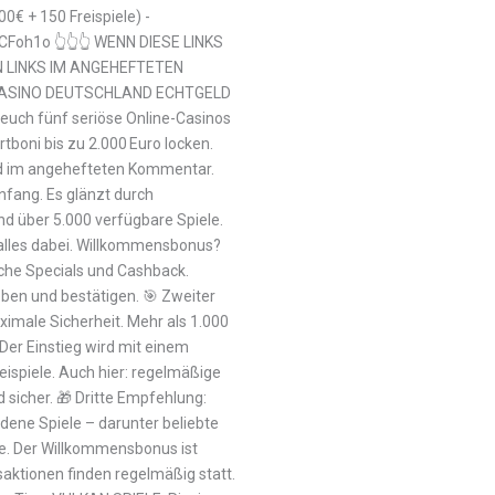
€ + 150 Freispiele) -
CFoh1o 👆👆👆 WENN DIESE LINKS
EN LINKS IM ANGEHEFTETEN
 CASINO DEUTSCHLAND ECHTGELD
uch fünf seriöse Online-Casinos
rtboni bis zu 2.000 Euro locken.
und im angehefteten Kommentar.
fang. Es glänzt durch
nd über 5.000 verfügbare Spiele.
t alles dabei. Willkommensbonus?
iche Specials und Cashback.
eben und bestätigen. 🎯 Zweiter
imale Sicherheit. Mehr als 1.000
 Der Einstieg wird mit einem
eispiele. Auch hier: regelmäßige
sicher. 🎁 Dritte Empfehlung:
dene Spiele – darunter beliebte
e. Der Willkommensbonus ist
usaktionen finden regelmäßig statt.