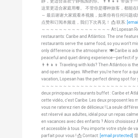
静，更适合喜欢宁静氛围的你。 👨‍👩‍👧‍👦 带孩子
这里更适合家庭用餐。 不管你是哪种旅客，都能在L
～ 最后谢谢大家观看本视频，如果你有任何问题
点赞和订阅本频道，我们下次再见！ 📩 联系:
[emai
～～～～～～～～～～～～～～～～ At Lopesan Resort, t
restaurants: Caribe and Atlántico. The one featured
restaurants serve the same food, so you won’t mis
only difference is the atmosphere: 🍽️ Caribe is ad
peaceful and quiet dining experience—perfect if yo
👨‍👩‍👧‍👦 Traveling with kids? Then Atlántico is the
and open to all ages. Whether you're here for a qu
vacation, Lopesan has the perfect dining spot for 
～～～～～～～～～～～～～～～～～～～～～～～～～ Au co
deux principaux restaurants buffet : Caribe et Atl
cette vidéo, c’est Caribe. Les deux proposent les
vous ne raterez rien de délicieux ! La seule différe
est réservé aux adultes, idéal pour un repas calme e
en vacances avec des enfants ? Alors choisissez A
et accessible à tous. Peu importe votre style de v
parfait pour vous ! 📩 Contact:
[email protected]
背