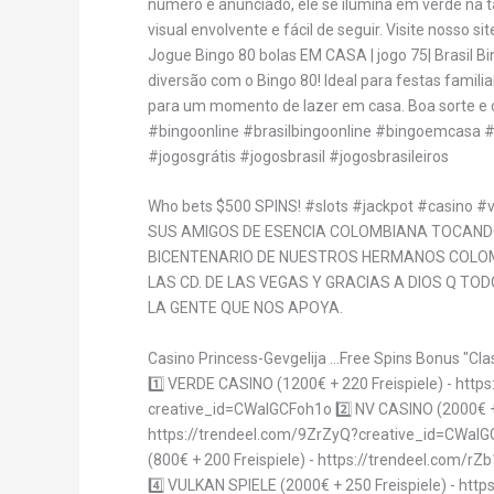
número é anunciado, ele se ilumina em verde na t
visual envolvente e fácil de seguir. Visite nosso si
Jogue Bingo 80 bolas EM CASA | jogo 75| Brasil B
diversão com o Bingo 80! Ideal para festas famili
para um momento de lazer em casa. Boa sorte e d
#bingoonline #brasilbingoonline #bingoemcasa #
#jogosgrátis #jogosbrasil #jogosbrasileiros
Who bets $500 SPINS! #slots #jackpot #casino #
SUS AMIGOS DE ESENCIA COLOMBIANA TOCANDO
BICENTENARIO DE NUESTROS HERMANOS COLO
LAS CD. DE LAS VEGAS Y GRACIAS A DIOS Q TOD
LA GENTE QUE NOS APOYA.
Casino Princess-Gevgelija ...Free Spins Bonus "Cla
1️⃣ VERDE CASINO (1200€ + 220 Freispiele) - htt
creative_id=CWalGCFoh1o 2️⃣ NV CASINO (2000€ + 
https://trendeel.com/9ZrZyQ?creative_id=CWalG
(800€ + 200 Freispiele) - https://trendeel.com/
4️⃣ VULKAN SPIELE (2000€ + 250 Freispiele) - http