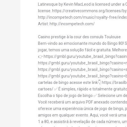
Latinesque by Kevin MacLeod is licensed under a 
license. https://creativecommons.org/licenses/by
http://incompetech.com/music/royalty-free/in
Artist: http://incompetech.com/
Casino prestige à la cour des consuls Toulouse
Bem-vindo ao emocionante mundo do Bingo 80! Se
jogar, temos uma solução fácil e gratuita. Melhor
👉 https://gmbl.guru/youtube_brasil_bingo?casi
https://gmbl.guru/youtube_brasil_bingo?casino=n
https://gmbl.guru/youtube_brasil_bingo?casino=
https://gmbl.guru/youtube_brasil_bingo?casino=b
cartelas de bingo acesse este link👇 https://bras
cartoes/ ✅ É simples, rápido e totalmente gratuit
Escolha o tipo de jogo de bingo ✅ Selecione um de
Você receberá um arquivo PDF anexado contendo a
oferece uma experiência única de jogo de bingo, pe
amigos em qualquer evento. Aqui, você verá um
1 a 80, e assistirá à revelação de cada número, 