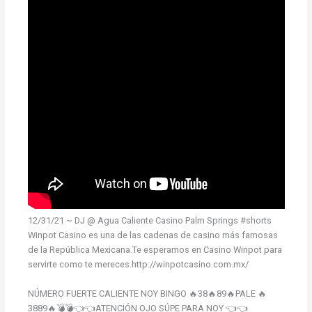
12/31/21 ~ DJ @ Agua Caliente Casino Palm Springs #shorts
Winpot Casino es una de las cadenas de casino más famosas
de la República Mexicana.Te esperamos en Casino Winpot para
servirte como te mereces.http://winpotcasino.com.mx/
NÚMERO FUERTE CALIENTE NOY BINGO 🔥38🔥89🔥PALE 🔥
3889🔥💣💣👈👈ATENCIÓN OJO SÚPE PARA NOY 👈👈