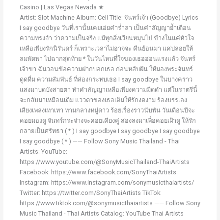
Casino | Las Vegas Nevada ★
Artist: Slot Machine Album: Cell Title: จันทร์เจ้า (Goodbye) Lyrics
I say goodbye วันที่เรานั้นเคยเอ่ยคำร่ำลา เป็นคำสัญญาย้ำเตือน
ความทรงจำ ว่าความเป็นจริง แม้ทุกสิ่งเวียนหมุนไป ข้างในแค่หัวใจ
เหลือเพียงรักนิรันดร์ ก็เพราะเวลาไม่อาจจะ คืนย้อนมา แค่ปล่อยให้
ลมพัดพา ไปฉากสุดท้าย * ในวันไหนที่ใจของเธออ่อนแรงแล้ว จันทร์
เจ้าขา ฉันวอนข้อความฝากบอกเธอ ก่อนหลับฝัน ให้มองพระจันทร์
ดูดดื่ม ความสัมพันธ์ ที่ส่องกระทบเธอ I say goodbye ในบางคราว
แสงมาบดบังสายตา ทำคำสัญญาเหลือเพียงความมืดดำ แต่ในราตรีนี้
จะกลับมาเหมือนเดิม แววตาของเธอเติมให้รักงดงาม ร้องบรรเลง
เสียงเพลงเทาเทา ท่ามกลางหมู่ดาว ร้อยเรื่องราวนับพัน วันเดือนปีจะ
คอยมองดู จันทร์กระจ่างจะคอยเคียงคู่ ส่องลงมาเพื่อคอยเฝ้าดู ให้รัก
กลายเป็นศรัทธา ( * ) I say goodbye I say goodbye I say goodbye
I say goodbye ( * ) —— Follow Sony Music Thailand - Thai
Artists: YouTube:
https://www.youtube.com/@SonyMusicThailand-ThaiArtists
Facebook: https://www.facebook.com/SonyThaiArtists
Instagram: https://www.instagram.com/sonymusicthaiartists/
Twitter: https://twitter.com/SonyThaiArtists TikTok:
https://www.tiktok.com/@sonymusicthaiartists —— Follow Sony
Music Thailand - Thai Artists Catalog: YouTube Thai Artists