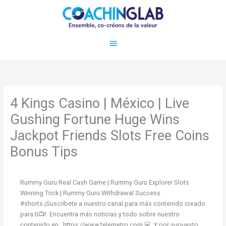
Aller
Menu
au
contenu
principal
4 Kings Casino | México | Live
Gushing Fortune Huge Wins
Jackpot Friends Slots Free Coins
Bonus Tips
Rummy Guru Real Cash Game | Rummy Guru Explorer Slots
Winning Trick | Rummy Guru Withdrawal Success
#shorts ¡Suscríbete a nuestro canal para más contenido creado
para tí📺! Encuentra más noticias y todo sobre nuestro
contenido en https://www.telemetro.com 💻 Y por supuesto,