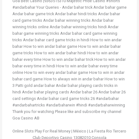
Goa Best Casino |9363515310 Majestic Pride Casino #shorts
#andarbahar Your Queries - Andar bahar trick Andar bahar game
Andar bahar game trick Andar bahar hindi tricks Andar bahar
card game tricks Andar bahar winning tricks Andar bahar
winning tricks online Andar bahar winning tricks hindi Andar
bahar game winning tricks Andar bahar card game winning
tricks Andar bahar card game tricks in hindi How to win andar
bahar How to win andar bahar game How to win andar bahar
game tricks How to win andar bahar hindi How to win andar
bahar every time How to win andar bahar trick How to win andar
bahar every time in hindi How to win andar bahar every time
online How to win every andar bahar game How to win in andar
bahar card game How to always win in andar bahar How to win
3 Patti gold andar bahar Andar bahar playing cards tricks in
hindi Andar bahar playing cards Andar bahar 26 Andar bahar 26
card settings Andar bahar card game tricks 26 #andarbahar
#andarbahartricks #andarbaharwin #hindi #andarbaharwinning
Thank you for watching Please like and subscribe my channel
Goa Casino AB
Online Slots Play For Real Money | México | La Fiesta Rio Tercero
Club Deportivo Casino 13082010 Consola