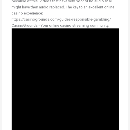
because of this. Videos that have very poor or no audio at all
might have their audio replaced. The key to an excellent online
casino experience:
https://casinogrounds.com/guides/responsible-gambling/
CasinoGrounds - Your online casino streaming community.