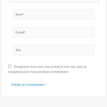
Nom*
E-
mail*
Site
Enregistrer mon nom, mon e-mail et mon site dans le
navigateur pour mon prochain commentaire.