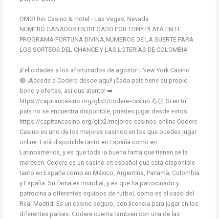
OMG! Rio Casino & Hotel - Las Vegas, Nevada
NÚMERO GANADOR ENTREGADO POR TONY PLATA EN EL
PROGRAMA FORTUNA DIVINA,NÚMEROS DE LA SUERTE PARA
LOS SORTEOS DEL CHANCE Y LAS LOTERÍAS DE COLOMBIA
¡Felicidades a los afortunados de agosto! | New York Casino
🟢 ¡Accede a Codere desde aquí! ¡Cada país tiene su propio
bono y ofertas, así que atento! ➡️
https://capitancasino.org/glp2/codere-casino 💪🏻 Si en tu
país no se encuentra disponible, puedes jugar desde estos:
https://capitancasino.org/glp2/mejores-casinos-online Codere
Casino es uno de los mejores casinos en los que puedes jugar
online. Está disponible tanto en España como en
Latinoamérica, y es que toda la buena fama que tienen se la
merecen. Codere es un casino en español que está disponible
tanto en España como en México, Argentina, Panamá, Colombia
y España. Su fama es mundial, y es que ha patrocinado y
patrocina a diferentes equipos de futbol, como es el caso del
Real Madrid. Es un casino seguro, con licencia para jugar en los
diferentes países. Codere cuenta tambien con una de las