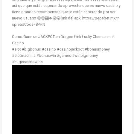
así que que estás esperando aprovecha que es nuevo casino y
tiene grandes recompensas que te están esperando por ser
nuevo usuario 🤑🤑🎰🍀😱😱 link del apk: https://pepebet.mx/?
spreadCode=8PHN
Como Gane un JACKPOT en Dragon Link Lucky Chance en el
Casino
#slot #bigbonus #casino #casinojackpot #bonusmoney
#slotmachine #bonuswin #games #winbigmoney
#hugecasinowins