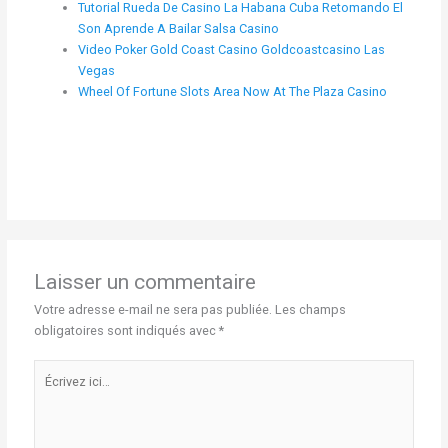
Tutorial Rueda De Casino La Habana Cuba Retomando El
Son Aprende A Bailar Salsa Casino
Video Poker Gold Coast Casino Goldcoastcasino Las
Vegas
Wheel Of Fortune Slots Area Now At The Plaza Casino
Laisser un commentaire
Votre adresse e-mail ne sera pas publiée.
Les champs
obligatoires sont indiqués avec
*
Écrivez
ici…