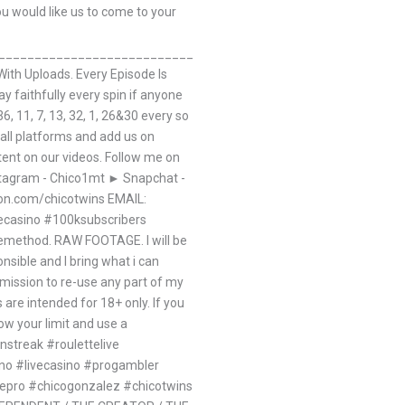
ou would like us to come to your
___________________________
th Uploads. Every Episode Is
y faithfully every spin if anyone
 36, 11, 7, 13, 32, 1, 26&30 every so
n all platforms and add us on
tent on our videos. Follow me on
stagram - Chico1mt ► Snapchat -
on.com/chicotwins EMAIL:
tecasino #100ksubscribers
method. RAW FOOTAGE. I will be
nsible and I bring what i can
rmission to re-use any part of my
are intended for 18+ only. If you
ow your limit and use a
nstreak #roulettelive
ino #livecasino #progambler
tepro #chicogonzalez #chicotwins