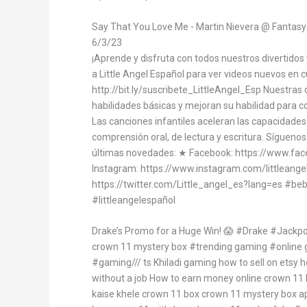
Say That You Love Me - Martin Nievera @ Fantasy 
6/3/23
¡Aprende y disfruta con todos nuestros divertidos v
a Little Angel Español para ver videos nuevos e
http://bit.ly/suscribete_LittleAngel_Esp Nuestra
habilidades básicas y mejoran su habilidad para c
Las canciones infantiles aceleran las capacidades
comprensión oral, de lectura y escritura. Sígueno
últimas novedades: ★ Facebook: https://www.fac
Instagram: https://www.instagram.com/littleange
https://twitter.com/Little_angel_es?lang=es #be
#littleangelespañol
Drake’s Promo for a Huge Win! 😱 #Drake #Jack
crown 11 mystery box #trending gaming #online
#gaming/// ts Khiladi gaming how to sell on etsy
without a job How to earn money online crown 11
kaise khele crown 11 box crown 11 mystery box a