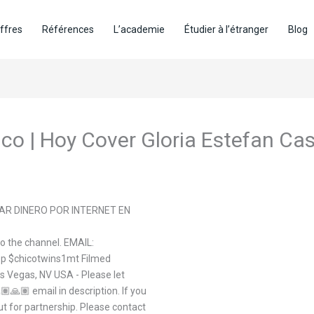
ffres
Références
L’academie
Étudier à l’étranger
Blog
co | Hoy Cover Gloria Estefan Ca
AR DINERO POR INTERNET EN
o the channel. EMAIL:
pp $chicotwins1mt Filmed
s Vegas, NV USA - Please let
🙏🏽 email in description. If you
ut for partnership. Please contact