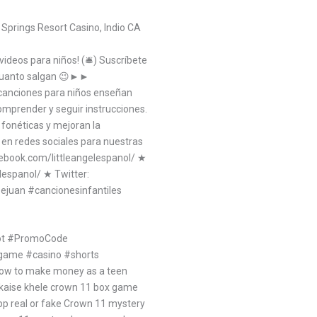
Springs Resort Casino, Indio CA
ideos para niños! (🛎️) Suscríbete
n cuanto salgan 😉►►
s canciones para niños enseñan
omprender y seguir instrucciones.
 fonéticas y mejoran la
s en redes sociales para nuestras
ebook.com/littleangelespanol/ ★
lespanol/ ★ Twitter:
bejuan #cancionesinfantiles
pot #PromoCode
 game #casino #shorts
 how to make money as a teen
 kaise khele crown 11 box game
pp real or fake Crown 11 mystery