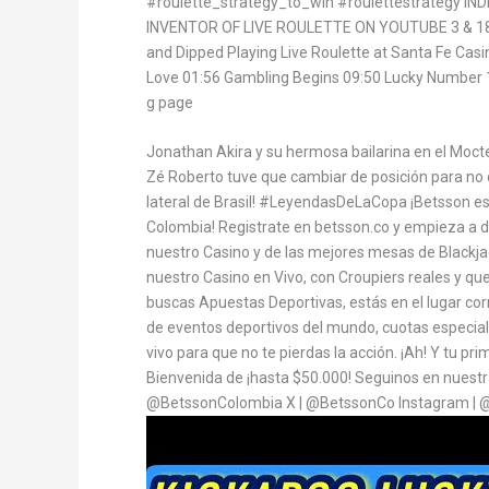
#roulette_strategy_to_win #roulettestrategy I
INVENTOR OF LIVE ROULETTE ON YOUTUBE 3 & 18 
and Dipped Playing Live Roulette at Santa Fe Casi
Love 01:56 Gambling Begins 09:50 Lucky Number 17
g page
Jonathan Akira y su hermosa bailarina en el Mo
Zé Roberto tuve que cambiar de posición para no 
lateral de Brasil! #LeyendasDeLaCopa ¡Betsson es
Colombia! Registrate en betsson.co y empieza a di
nuestro Casino y de las mejores mesas de Blackjac
nuestro Casino en Vivo, con Croupiers reales y qu
buscas Apuestas Deportivas, estás en el lugar co
de eventos deportivos del mundo, cuotas especia
vivo para que no te pierdas la acción. ¡Ah! Y tu pr
Bienvenida de ¡hasta $50.000! Seguinos en nuestr
@BetssonColombia X | @BetssonCo Instagram | 