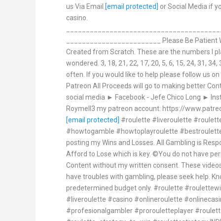
us Via Email
[email protected]
or Social Media if y
casino.
_______________________________________
________________________ Please Be Patient Wi
Created from Scratch. These are the numbers I pla
wondered. 3, 18, 21, 22, 17, 20, 5, 6, 15, 24, 31, 34,
often. If you would like to help please follow us o
Patreon All Proceeds will go to making better Con
social media ► Facebook - Jefe Chico Long ► In
Roymell3 my patreon account: https://www.patre
[email protected]
#roulette #liveroulette #roulet
#howtogamble #howtoplayroulette #bestroulette
posting my Wins and Losses. All Gambling is Respo
Afford to Lose which is key. ©️You do not have pe
Content without my written consent. These videos 
have troubles with gambling, please seek help. Kn
predetermined budget only. #roulette #roulettewi
#liveroulette #casino #onlineroulette #onlinecas
#profesionalgambler #prorouletteplayer #roulet