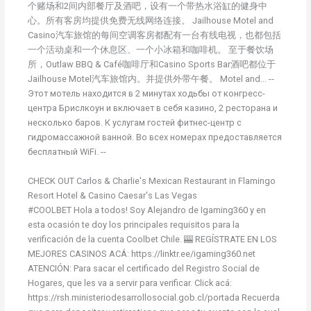
个赌场和2间内部餐厅及酒吧，设有一个带热水浴缸的健身中
心。所有客房均提供免费无线网络连接。 Jailhouse Motel and
Casino汽车旅馆的每间空调客房都配有一台有线电视，也都包括
一个活动桌和一个休息区、一个小冰箱和咖啡机。 至于餐饮场
所，Outlaw BBQ & Café咖啡厅和Casino Sports Bar酒吧都位于
Jailhouse Motel汽车旅馆内。并提供外带午餐​​。 Motel and... --
Этот мотель находится в 2 минутах ходьбы от конгресс-
центра Брислкоун и включает в себя казино, 2 ресторана и
несколько баров. К услугам гостей фитнес-центр с
гидромассажной ванной. Во всех номерах предоставляется
бесплатный WiFi. --
CHECK OUT Carlos & Charlie's Mexican Restaurant in Flamingo
Resort Hotel & Casino Caesar's Las Vegas
#COOLBET Hola a todos! Soy Alejandro de Igaming360 y en
esta ocasión te doy los principales requisitos para la
verificación de la cuenta Coolbet Chile. 🎰 REGÍSTRATE EN LOS
MEJORES CASINOS ACÁ: https://linktr.ee/igaming360.net
ATENCIÓN: Para sacar el certificado del Registro Social de
Hogares, que les va a servir para verificar. Click acá:
https://rsh.ministeriodesarrollosocial.gob.cl/portada Recuerda