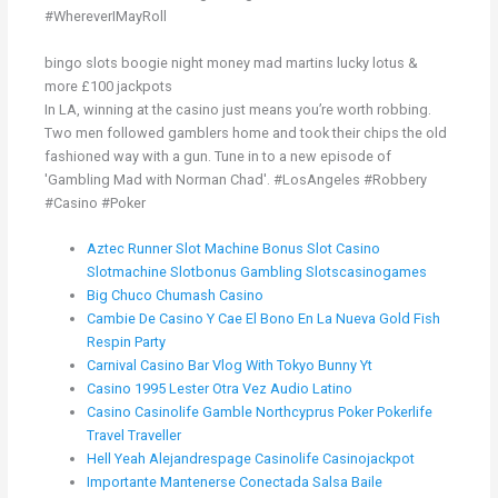
#WhereverIMayRoll
bingo slots boogie night money mad martins lucky lotus &
more £100 jackpots
In LA, winning at the casino just means you’re worth robbing.
Two men followed gamblers home and took their chips the old
fashioned way with a gun. Tune in to a new episode of
'Gambling Mad with Norman Chad'. #LosAngeles #Robbery
#Casino #Poker
Aztec Runner Slot Machine Bonus Slot Casino
Slotmachine Slotbonus Gambling Slotscasinogames
Big Chuco Chumash Casino
Cambie De Casino Y Cae El Bono En La Nueva Gold Fish
Respin Party
Carnival Casino Bar Vlog With Tokyo Bunny Yt
Casino 1995 Lester Otra Vez Audio Latino
Casino Casinolife Gamble Northcyprus Poker Pokerlife
Travel Traveller
Hell Yeah Alejandrespage Casinolife Casinojackpot
Importante Mantenerse Conectada Salsa Baile