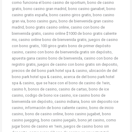
como funciona el bono casino de sportium, bono de casino
gratis, bono casino gran madrid, bono casino ganabet, bono
casino gratis españa, bono casino giros gratis, bono casino
gran via, bono casino guru, bono de bienvenida gran casino
madrid, bono gratis casino online, casino con bono de
bienvenida gratis, casino online $1000 de bono gratis caliente
mx, casino online bono de bienvenida gratis, juegos de casino
con bono gratis, 100 giros gratis bono de primer depósito
casino, casino con bono de bienvenida gratis sin depósito,
apuesta gana casino bono de bienvenida, casino con bono de
registro gratis, juegos de casino con bono gratis sin deposito,
precios de del bono park hotel spa & casino, ubicación de del
bono park hotel spa & casino, acerca de del bono park hotel
spa & casino, que se hace con el bono de casino de 1win,
casino h, bonos de casino, casino de cartas, bono de ice
casino, codigo de bono ice casino, ice casino bono de
bienvenida sin depósito, casino indiana, bono sin deposito ice
casino, información de bono caliente casino, bono de inicio
casino, bono de casino online, bono casino jugabet, bono
casino juegging, bono casino juegalo, bono jet casino, como
jugar bono de casino en 1win, juegos de casino bono sin