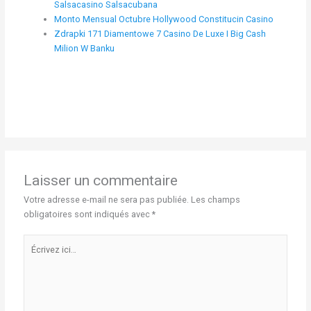
Salsacasino Salsacubana
Monto Mensual Octubre Hollywood Constitucin Casino
Zdrapki 171 Diamentowe 7 Casino De Luxe I Big Cash
Milion W Banku
Laisser un commentaire
Votre adresse e-mail ne sera pas publiée.
Les champs
obligatoires sont indiqués avec
*
Écrivez
ici…