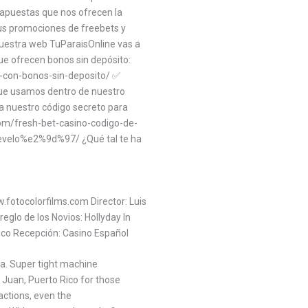
e apuestas que nos ofrecen la
 sus promociones de freebets y
nuestra web TuParaisOnline vas a
ue ofrecen bonos sin depósito:
-con-bonos-sin-deposito/ ✅
que usamos dentro de nuestro
 nuestro código secreto para
.com/fresh-bet-casino-codigo-de-
evelo%e2%9d%97/ ¿Qué tal te ha
.fotocolorfilms.com Director: Luis
glo de los Novios: Hollyday In
isco Recepción: Casino Español
a. Super tight machine
 Juan, Puerto Rico for those
tractions, even the