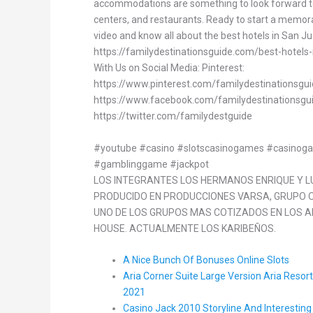
accommodations are something to look forward to. 
centers, and restaurants. Ready to start a memor
video and know all about the best hotels in San J
https://familydestinationsguide.com/best-hotels-
With Us on Social Media: Pinterest:
https://www.pinterest.com/familydestinationsgu
https://www.facebook.com/familydestinationsgui
https://twitter.com/familydestguide
#youtube #casino #slotscasinogames #casinog
#gamblinggame #jackpot
LOS INTEGRANTES LOS HERMANOS ENRIQUE Y L
PRODUCIDO EN PRODUCCIONES VARSA, GRUPO OF
UNO DE LOS GRUPOS MAS COTIZADOS EN LOS 
HOUSE. ACTUALMENTE LOS KARIBEÑOS.
A Nice Bunch Of Bonuses Online Slots
Aria Corner Suite Large Version Aria Resor
2021
Casino Jack 2010 Storyline And Interesting