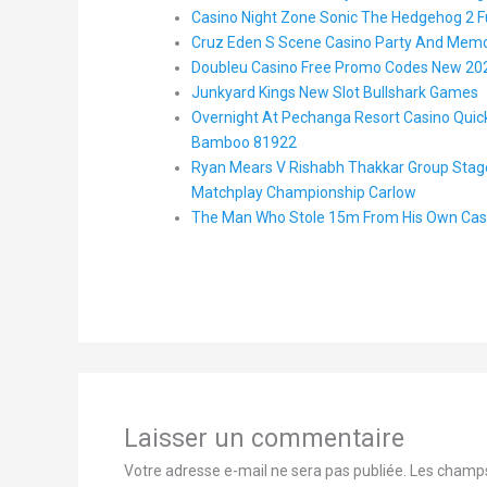
Casino Night Zone Sonic The Hedgehog 2 Ful
Cruz Eden S Scene Casino Party And Memor
Doubleu Casino Free Promo Codes New 20
Junkyard Kings New Slot Bullshark Games
Overnight At Pechanga Resort Casino Qui
Bamboo 81922
Ryan Mears V Rishabh Thakkar Group Stag
Matchplay Championship Carlow
The Man Who Stole 15m From His Own Cas
Laisser un commentaire
Votre adresse e-mail ne sera pas publiée.
Les champs