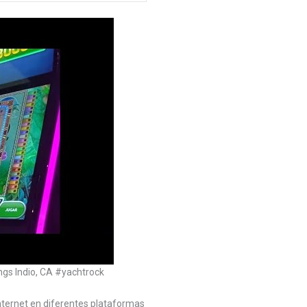
ngs Indio, CA #yachtrock
nternet en diferentes plataformas