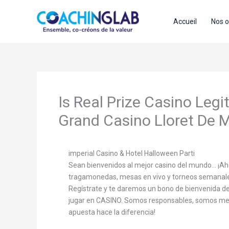
Aller
au
Accueil
Nos o
contenu
Is Real Prize Casino Legi
Grand Casino Lloret De 
imperial Casino & Hotel Halloween Parti
Sean bienvenidos al mejor casino del mundo… ¡Ah
tragamonedas, mesas en vivo y torneos semanales
Regístrate y te daremos un bono de bienvenida d
jugar en CASINO. Somos responsables, somos mej
apuesta hace la diferencia!