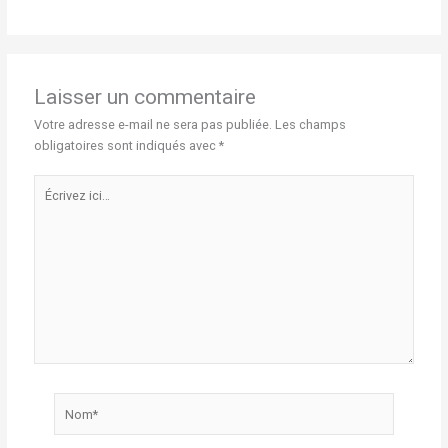
Laisser un commentaire
Votre adresse e-mail ne sera pas publiée.
Les champs
obligatoires sont indiqués avec
*
Écrivez
ici…
Nom*