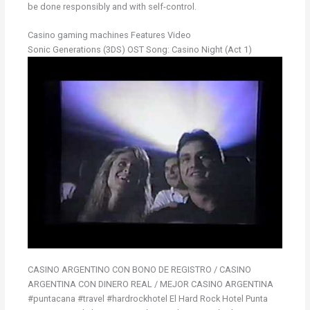
be done responsibly and with self-control.
Casino gaming machines Features Video
Sonic Generations (3DS) OST Song: Casino Night (Act 1)
CASINO ARGENTINO CON BONO DE REGISTRO / CASINO
ARGENTINA CON DINERO REAL / MEJOR CASINO ARGENTINA
#puntacana #travel #hardrockhotel El Hard Rock Hotel Punta