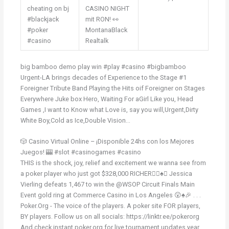
cheating on bj
CASINO NIGHT
#blackjack
mit RON! 👀
#poker
MontanaBlack
#casino
Realtalk
big bamboo demo play win #play #casino #bigbamboo
Urgent-LA brings decades of Experience to the Stage #1
Foreigner Tribute Band Playing the Hits oif Foreigner on Stages
Everywhere Juke box Hero, Waiting For aGirl Like you, Head
Games ,I want to Know what Love is, say you will,Urgent,Dirty
White Boy,Cold as Ice,Double Vision...
🎲 Casino Virtual Online – ¡Disponible 24hs con los Mejores
Juegos! 🎰 #slot #casinogames #casino
THIS is the shock, joy, relief and excitement we wanna see from
a poker player who just got $328,000 RICHER👆🏽♠️🎉 Jessica
Vierling defeats 1,467 to win the @WSOP Circuit Finals Main
Event gold ring at Commerce Casino in Los Angeles 😲♠️🎉 . . .
Poker.Org - The voice of the players. A poker site FOR players,
BY players. Follow us on all socials: https://linktr.ee/pokerorg
And check instant.poker.org for live tournament updates year