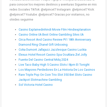
para conocer los mejores destinos y aventuras Sigueme en mis
redes Sociales TikTok: @elpincel7 Instagram: @elpincel7 Kick:
@elpincel7 Youtube: @elpincel7 Gracias por visitarnos, no
olvides seguirme
Casino Explainedinhindi Movie Film Hindiexplanation
Casino Online Uk Best Online Gambling Sites Uk
Circa Resort And Casino Review Pt1 18th Anniversary
Diamond Ring Chanel Gift Unboxing
Coka Dumont Jallajazz Jazzlesque Casino Luckia
Elexus Hotel Resort Casino Spa Ocuklara Zel Jolly
Fuente Del Casino Central Mdq 2024
Live Taco Baby High 5 Casino Slots I 8pm Et Tonight
Los Mayores Perdedores En La Historia De Los Casinos
Rare Triple Pop On Coin Trio Slot 350 Bet Slots Casino
Jackpot Slotmachine Gambling
Sol Victoria Hotel Casino