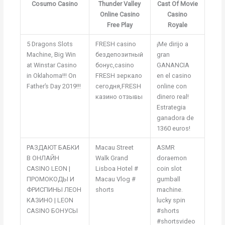
Cosumo Casino
Thunder Valley
Cast Of Movie
Online Casino
Casino
Free Play
Royale
5 Dragons Slots
FRESH casino
¡Me dirijo a
Machine, Big Win
бездепозитный
gran
at Winstar Casino
бонус,casino
GANANCIA
in Oklahoma!!! On
FRESH зеркало
en el casino
Father’s Day 2019!!!
сегодня,FRESH
online con
казино отзывы
dinero real!
Estrategia
ganadora de
1360 euros!
РАЗДАЮТ БАБКИ
Macau Street
ASMR
В ОНЛАЙН
Walk Grand
doraemon
CASINO LEON |
Lisboa Hotel #
coin slot
ПРОМОКОДЫ И
Macau Vlog #
gumball
ФРИСПИНЫ ЛЕОН
shorts
machine.
КАЗИНО | LEON
lucky spin
CASINO БОНУСЫ
#shorts
#shortsvideo