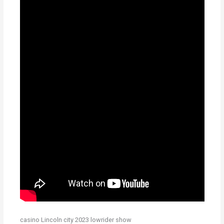
casino Lincoln city 2023 lowrider show