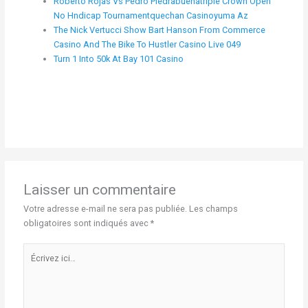
Roberto Rojas Vs Pedro Piedrabuenatriple Crown Open
No Hndicap Tournamentquechan Casinoyuma Az
The Nick Vertucci Show Bart Hanson From Commerce
Casino And The Bike To Hustler Casino Live 049
Turn 1 Into 50k At Bay 101 Casino
Laisser un commentaire
Votre adresse e-mail ne sera pas publiée.
Les champs
obligatoires sont indiqués avec
*
Écrivez
ici…