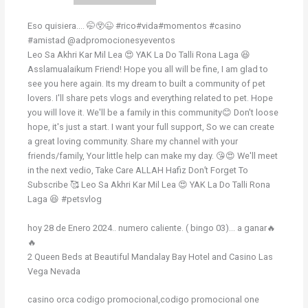
Eso quisiera.... 🤭😲😉 #rico#vida#momentos #casino
#amistad @adpromocionesyeventos
Leo Sa Akhri Kar Mil Lea 😍 YAK La Do Talli Rona Laga 😆
Asslamualaikum Friend! Hope you all will be fine, I am glad to
see you here again. Its my dream to built a community of pet
lovers. I'll share pets vlogs and everything related to pet. Hope
you will love it. We'll be a family in this community😊 Don't loose
hope, it's just a start. I want your full support, So we can create
a great loving community. Share my channel with your
friends/family, Your little help can make my day. 😘😍 We'll meet
in the next vedio, Take Care ALLAH Hafiz Don’t Forget To
Subscribe 🥰 Leo Sa Akhri Kar Mil Lea 😍 YAK La Do Talli Rona
Laga 😆 #petsvlog
hoy 28 de Enero 2024.. numero caliente. ( bingo 03)... a ganar🔥
🔥
2 Queen Beds at Beautiful Mandalay Bay Hotel and Casino Las
Vega Nevada
casino orca codigo promocional,codigo promocional one