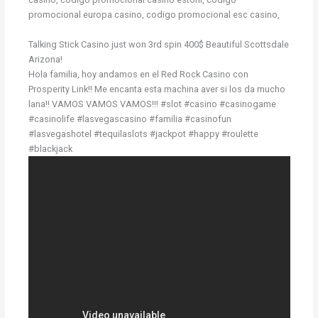
promocional europa casino, codigo promocional esc casino,
Talking Stick Casino just won 3rd spin 400$ Beautiful Scottsdale
Arizona!
Hola familia, hoy andamos en el Red Rock Casino con
Prosperity Link!! Me encanta esta machina aver si los da mucho
lana!! VAMOS VAMOS VAMOS!!! #slot #casino #casinogame
#casinolife #lasvegascasino #familia #casinofun
#lasvegashotel #tequilaslots #jackpot #happy #roulette
#blackjack