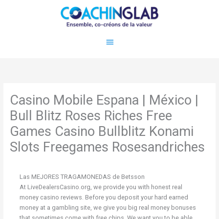
Aller
Menu
au
contenu
principal
Casino Mobile Espana | México |
Bull Blitz Roses Riches Free
Games Casino Bullblitz Konami
Slots Freegames Rosesandriches
Las MEJORES TRAGAMONEDAS de Betsson
At LiveDealersCasino.org, we provide you with honest real
money casino reviews. Before you deposit your hard earned
money at a gambling site, we give you big real money bonuses
that sometimes come with free chips. We want you to be able