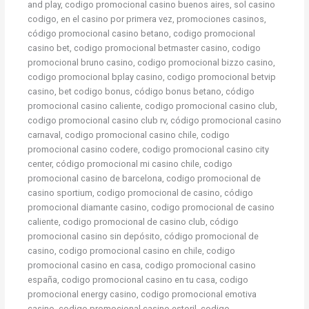
and play, codigo promocional casino buenos aires, sol casino
codigo, en el casino por primera vez, promociones casinos,
código promocional casino betano, codigo promocional
casino bet, codigo promocional betmaster casino, codigo
promocional bruno casino, codigo promocional bizzo casino,
codigo promocional bplay casino, codigo promocional betvip
casino, bet codigo bonus, código bonus betano, código
promocional casino caliente, codigo promocional casino club,
codigo promocional casino club rv, código promocional casino
carnaval, codigo promocional casino chile, codigo
promocional casino codere, codigo promocional casino city
center, código promocional mi casino chile, codigo
promocional casino de barcelona, codigo promocional de
casino sportium, codigo promocional de casino, código
promocional diamante casino, codigo promocional de casino
caliente, codigo promocional de casino club, código
promocional casino sin depósito, código promocional de
casino, codigo promocional casino en chile, codigo
promocional casino en casa, codigo promocional casino
españa, codigo promocional casino en tu casa, codigo
promocional energy casino, codigo promocional emotiva
casino, codigo promocional casino estoril, codigo