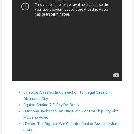
8 People Arrested In Connection To Illegal Casino In
Oklahoma City
Equipo Casino 7 El Rey Del Bono
Handpay Jackpot 5 Bet Huge Win Konami Chip City Slot
Machine Pokie
I Picked The Biggest Win Chumba Casino And Luckyland
Slots