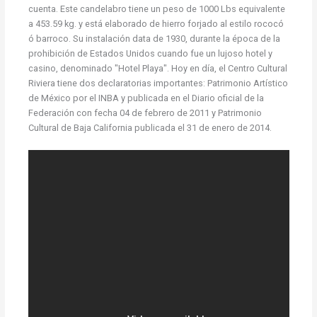
cuenta. Este candelabro tiene un peso de 1000 Lbs equivalente
a 453.59 kg. y está elaborado de hierro forjado al estilo rococó
ó barroco. Su instalación data de 1930, durante la época de la
prohibición de Estados Unidos cuando fue un lujoso hotel y
casino, denominado "Hotel Playa". Hoy en día, el Centro Cultural
Riviera tiene dos declaratorias importantes: Patrimonio Artístico
de México por el INBA y publicada en el Diario oficial de la
Federación con fecha 04 de febrero de 2011 y Patrimonio
Cultural de Baja California publicada el 31 de enero de 2014.