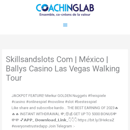
Aller
Menu
au
contenu
principal
Skillsandslots Com | México |
Ballys Casino Las Vegas Walking
Tour
JACKPOT FEATURE! Merkur GOLDEN Nuggets #freispiele
#casino #onlinespiel #novoline #slot #bestesspiel
Like share and subscribe kardo... THE BEST EARNING OF 2023🔥
🔥🔥 INSTANT WITHDRAWAL 💸,🤑💰 GET UP TO 5000 BONUS💸
💸💸 💕𝗔𝗣𝗣_ 𝗗𝗼𝘄𝗻𝗹𝗼𝗮𝗱_𝗟𝗶𝗻𝗸_👇👇👇 https://bit.ly/3HekcaZ
#everyonetrustedapp Join Telegram :-