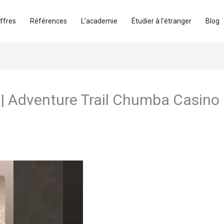
ffres
Références
L’academie
Étudier à l’étranger
Blog
 | Adventure Trail Chumba Casino