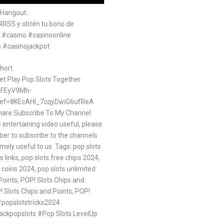
Hangout...
 RRSS y obtén tu bono de
. #casino #casinoonline
 #casinojackpot
short
et Play Pop Slots Together
RFEyV9Mh-
ref=8KEcAHl_7cqyDwiG6ufReA
Share Subscribe To My Channel
 entertaining video useful, please
ber to subscribe to the channels
emely useful to us. Tags: pop slots
s links, pop slots free chips 2024,
d coins 2024, pop slots unlimited
Points, POP! Slots Chips and
! Slots Chips and Points, POP!
#popslotstricks2024
ackpopslots #Pop Slots LevelUp