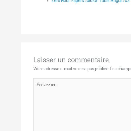
Zero Hour Papers Laid On Table August 02
Laisser un commentaire
Votre adresse e-mail ne sera pas publiée.
Les champs
Écrivez
ici…