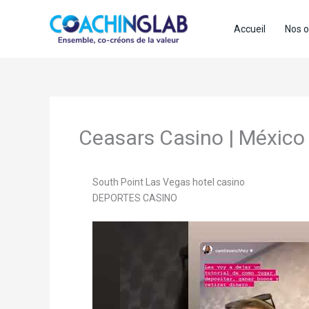
Aller
au
Accueil
Nos o
contenu
Ceasars Casino | México
South Point Las Vegas hotel casino
DEPORTES CASINO