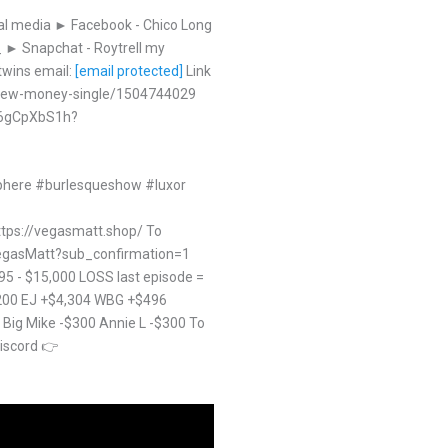
l media ► Facebook - Chico Long
 ► Snapchat - Roytrell my
twins email:
[email protected]
Link
/new-money-single/1504744029
C6gCpXbS1h?
sphere #burlesqueshow #luxor
https://vegasmatt.shop/ To
gasMatt?sub_confirmation=1 ​
895 - $15,000 LOSS last episode =
$200 EJ +$4,304 WBG +$496
Big Mike -$300 Annie L -$300 To
Discord 👉