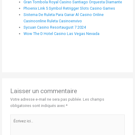
Gran Tombola Royal Casino Santiago Orquesta Diamante
Phoenix Link 5 Symbol Retrigger Slots Casino Games
Sistema De Ruleta Para Ganar Al Casino Online
Casinoonline Ruleta Casinoenvivo
Sycuan Casino Resortaugust 7 2024
Wow The D Hotel Casino Las Vegas Nevada
Laisser un commentaire
Votre adresse e-mail ne sera pas publiée.
Les champs
obligatoires sont indiqués avec
*
Écrivez
ici…