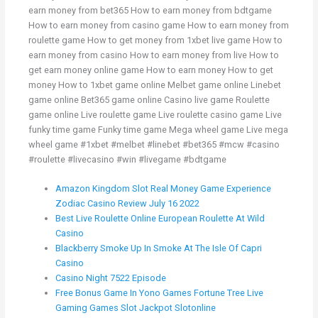
earn money from bet365 How to earn money from bdtgame
How to earn money from casino game How to earn money from
roulette game How to get money from 1xbet live game How to
earn money from casino How to earn money from live How to
get earn money online game How to earn money How to get
money How to 1xbet game online Melbet game online Linebet
game online Bet365 game online Casino live game Roulette
game online Live roulette game Live roulette casino game Live
funky time game Funky time game Mega wheel game Live mega
wheel game #1xbet #melbet #linebet #bet365 #mcw #casino
#roulette #livecasino #win #livegame #bdtgame
Amazon Kingdom Slot Real Money Game Experience
Zodiac Casino Review July 16 2022
Best Live Roulette Online European Roulette At Wild
Casino
Blackberry Smoke Up In Smoke At The Isle Of Capri
Casino
Casino Night 7522 Episode
Free Bonus Game In Yono Games Fortune Tree Live
Gaming Games Slot Jackpot Slotonline