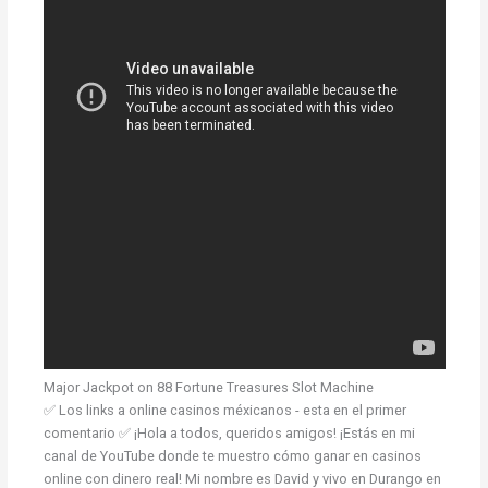
Major Jackpot on 88 Fortune Treasures Slot Machine
✅ Los links a online casinos méxicanos - esta en el primer
comentario ✅ ¡Hola a todos, queridos amigos! ¡Estás en mi
canal de YouTube donde te muestro cómo ganar en casinos
online con dinero real! Mi nombre es David y vivo en Durango en