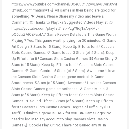
https://www.youtube.com/channel/UCeCuC172VvLnVu5yu50VvI
Q?sub_confirmation=1 🍎 All games in their being are good for
something. 💖 Dears, Please Share my video and leave a
Comment. 👏 Thanks to Playtika Suggested Videos Playlist 👉
https://youtube.com/playlist?list=PLgY8dj1aA-jikMJ-
pQ6JlxZAlOEFabtA7 Game Review Details : Is This Game Worth
Playing ? Yes. This game worth playing for 30 minutes. 🎨 Game
Art Design: 3 Stars (of 5 Stars). Keep Up Efforts for it ! Caesars
Slots Casino Games. 💡 Game Ideas: 3 Stars (of 5 Stars). Keep
Up Efforts for it ! Caesars Slots Casino Games. 🏰 Game Story: 2
Stars (of 5 Stars). Keep Up Efforts for it ! Caesars Slots Casino
Games. 🚥 Game Control: 5 Stars (of 5 Stars). Awesome ! I love
the Caesars Slots Casino Games game control. ✈ Game
Smoothness: 5 Stars (of 5 Stars). Awesome ! I love the Caesars
Slots Casino Games game smoothness. 🎵 Game Music: 3
Stars (of 5 Stars). Keep Up Efforts for it ! Caesars Slots Casino
Games. 🔈 Sound Effect: 3 Stars (of 5 Stars). Keep Up Efforts
for it ! Caesars Slots Casino Games. Degree of Difficulty (DD,
Tariff) : I think this game is EASY for you . 🎮 Game Login: No
need to log in to any account to play Caesars Slots Casino
Games 🍎 Google Play XP: No, I have not gained any XP in