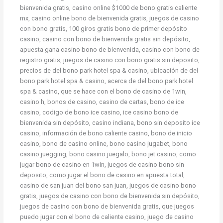
bienvenida gratis, casino online $1000 de bono gratis caliente
mx, casino online bono de bienvenida gratis, juegos de casino
con bono gratis, 100 giros gratis bono de primer depósito
casino, casino con bono de bienvenida gratis sin depósito,
apuesta gana casino bono de bienvenida, casino con bono de
registro gratis, juegos de casino con bono gratis sin deposito,
precios de del bono park hotel spa & casino, ubicación de del
bono park hotel spa & casino, acerca de del bono park hotel
spa & casino, que se hace con el bono de casino de 1win,
casino h, bonos de casino, casino de cartas, bono de ice
casino, codigo de bono ice casino, ice casino bono de
bienvenida sin depósito, casino indiana, bono sin deposito ice
casino, información de bono caliente casino, bono de inicio
casino, bono de casino online, bono casino jugabet, bono
casino juegging, bono casino juegalo, bono jet casino, como
jugar bono de casino en 1win, juegos de casino bono sin
deposito, como jugar el bono de casino en apuesta total,
casino de san juan del bono san juan, juegos de casino bono
gratis, juegos de casino con bono de bienvenida sin depósito,
juegos de casino con bono de bienvenida gratis, que juegos
puedo jugar con el bono de caliente casino, juego de casino