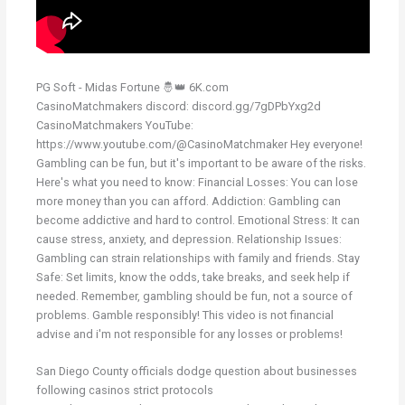
PG Soft - Midas Fortune 🤴👑 6K.com
CasinoMatchmakers discord: discord.gg/7gDPbYxg2d
CasinoMatchmakers YouTube:
https://www.youtube.com/@CasinoMatchmaker Hey everyone!
Gambling can be fun, but it's important to be aware of the risks.
Here's what you need to know: Financial Losses: You can lose
more money than you can afford. Addiction: Gambling can
become addictive and hard to control. Emotional Stress: It can
cause stress, anxiety, and depression. Relationship Issues:
Gambling can strain relationships with family and friends. Stay
Safe: Set limits, know the odds, take breaks, and seek help if
needed. Remember, gambling should be fun, not a source of
problems. Gamble responsibly! This video is not financial
advise and i'm not responsible for any losses or problems!
San Diego County officials dodge question about businesses
following casinos strict protocols