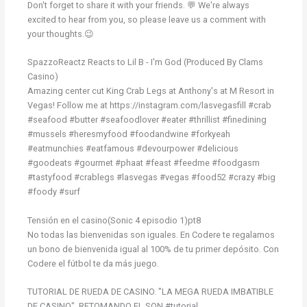
Don't forget to share it with your friends. 💬 We're always
excited to hear from you, so please leave us a comment with
your thoughts.😉
SpazzoReactz Reacts to Lil B - I'm God (Produced By Clams
Casino)
Amazing center cut King Crab Legs at Anthony's at M Resort in
Vegas! Follow me at https://instagram.com/lasvegasfill #crab
#seafood #butter #seafoodlover #eater #thrillist #finedining
#mussels #heresmyfood #foodandwine #forkyeah
#eatmunchies #eatfamous #devourpower #delicious
#goodeats #gourmet #phaat #feast #feedme #foodgasm
#tastyfood #crablegs #lasvegas #vegas #food52 #crazy #big
#foody #surf
Tensión en el casino(Sonic 4 episodio 1)pt8
No todas las bienvenidas son iguales. En Codere te regalamos
un bono de bienvenida igual al 100% de tu primer depósito. Con
Codere el fútbol te da más juego.
TUTORIAL DE RUEDA DE CASINO. "LA MEGA RUEDA IMBATIBLE
DE CASINO". RETOMANDO EL SON #tutorial