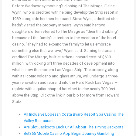
Before Wednesday morning’s closing of The Mirage, Elaine
Wynn, who is credited with helping develop the Strip resort in
1989 alongside her then-husband, Steve Wynn, admitted she
hadn’t visited the property in years. Wynn said her two
daughters often referred to The Mirage as “their third sibling”
because of the family’s attention to the creation of the hotel-
casino. “They had to expand the family to let us embrace
something else that we love,” Wynn said. Gaming historians
credited The Mirage, built at a then-unheard cost of $630
million, with kicking off three decades of development into
what is now the modern Las Vegas Strip. The property, along
with its iconic volcano and glass atrium, will undergo a three-
year renovation and rebrand into the Hard Rock Las Vegas —
replete with a guitar-shaped hotel set to rise nearly 700 feet
above the Strip. Click the link in our bio for more from Howard
Stutz.
All Inclusive Lopesan Costa Bvaro Resort Spa Casino The
Valley Restaurant
Are Slot Jackpots Luck Or All About The Timing Jackpots
Bet365 Mobile Casino App Begin Journey Gambling