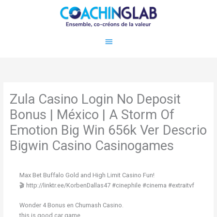
Aller
Menu
au
contenu
principal
Zula Casino Login No Deposit
Bonus | México | A Storm Of
Emotion Big Win 656k Ver Descrio
Bigwin Casino Casinogames
Max Bet Buffalo Gold and High Limit Casino Fun!
🎬 http://linktr.ee/KorbenDallas47 #cinephile #cinema #extraitvf
Wonder 4 Bonus en Chumash Casino.
this is good car game