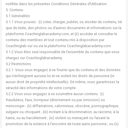
notifiée dans les présentes Conditions Générales d’Utilisation.
5. Contenu
5.1 Généralités
5.1.1 Vous pouvez : (i) créer, charger, publier, ou stocker du contenu, tel
que du texte, des photos ou d’autres documents et informations sur la
plateforme Coachinglabacademy.com; et (ii) accéder et consulter le
contenu des membres et tout contenu mis à disposition par
Coachinglab sur ou via la plateforme Coachinglabacademy.com
5.1.2 Vous êtes seul responsable de l’ensemble du contenu que vous
chargez sur Coachinglabacademy.
5.2 Restrictions
5.2.1. Vous vous engagez à ne fournir que du contenu et des données
qui n’enfreignent aucune loi et ne violent les droits de personne (ni
aucun droit de propriété intellectuelle). De même, vous garantissez la
véracité des informations de votre compte.
5.2.2 Vous vous engagez à ne soumettre aucun contenu : (i)
frauduleux, faux, trompeur (directement ou par omission) ou
mensonger ; (ii) diffamatoire, calomnieux, obscène, pornographique,
vulgaire ou choquant ; (iii) incitant à la discrimination, au racisme, à la
haine, ou au harcèlement ; (iv) violent ou menaçant ou faisant la
promotion de la violence à l’encontre de toute autre personne ; ou (v)