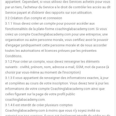
appartient. Cependant, si vous utilisez des Services achetés pour vous
par un tiers, l’acheteur du Service a le droit de contrôler les accès au dit
Service payant et d’obtenir des rapports sur son utilisation.
3.2 Création d’un compte et connexion
3.1.1 Vous devez créer un compte pour pouvoir accéder aux
fonctionnalités de la plate-forme coachinglabacademy.com. Si vous
créez un compte Coachinglabacademy.com pour une entreprise, une
organisation ou autre personne morale, vous certifiez avoir le pouvoir
d’engager juridiquement cette personne morale et de nous accorder
toutes les autorisations et licences prévues par les présentes
Conditions.
3.1.2 Pour créer un compte, vous devez renseigner les éléments
suivants : civilité, prénom, nom, adresse e-mail, GSM, mot de passe (à
choisir par vous-même au moment de l’inscription)
3.1.3 Il vous appartient de renseigner des informations exactes, à jour
et complètes au cours de votre inscription. Vous devez tenir à jour les
informations de votre compte Coachinglabacademy.com ainsi que
celles figurant sur la page de votre profil public
coachinglabacademy.com.
3.1.4 Il est interdit de créer plusieurs comptes
Coachinglabacademy.com à moins que vous n’y soyez invité ou
autorisé par nos services. Il vous est également interdit de céder ou de